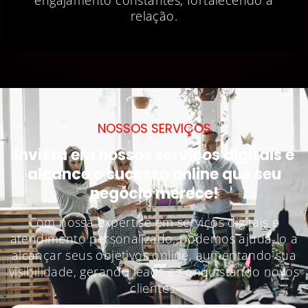
engajamento constantes, fortalecendo a
relação.
NOSSOS SERVIÇOS
Invista em nossos serviços digitais e
alcance o sucesso online que seu
negócio merece!
Com nossa expertise em serviços digitais e
atendimento personalizado, podemos ajudá-lo a
alcançar seus objetivos online, aumentando sua
visibilidade, gerando leads e conquistando novos
clientes.